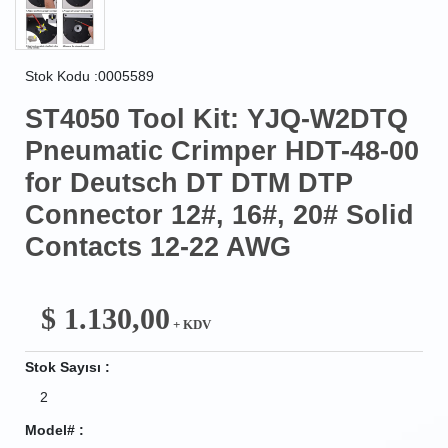
Stok Kodu :0005589
ST4050 Tool Kit: YJQ-W2DTQ
Pneumatic Crimper HDT-48-00
for Deutsch DT DTM DTP
Connector 12#, 16#, 20# Solid
Contacts 12-22 AWG
$
1.130,00
+ KDV
Stok Sayısı :
2
Model# :