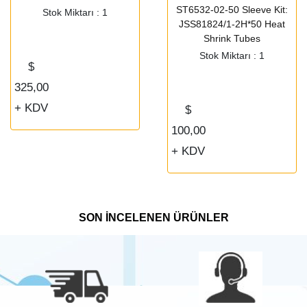
ST6532-02-50 Sleeve Kit:
Stok Miktarı : 1
JSS81824/1-2H*50 Heat
Shrink Tubes
Stok Miktarı : 1
$
325,00
+ KDV
$
100,00
+ KDV
SON İNCELENEN ÜRÜNLER