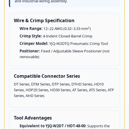
and industrial wiring assembly.
Wire & Crimp Specification
Wire Range:
12–22 AWG (0.32–3.33 mm²)
Crimp Style:
4-Indent Closed-Barrel Crimp
Crimper Model:
YJQ-W2DTQ Pneumatic Crimp Tool
Positioner:
Fixed / Adjustable Sleeve Positioner (not
removable)
Compatible Connector Series
DT Series, DTM Series, DTP Series, DTHD Series, HD10
Series, HDP20 Series, HD30 Series, AT Series, ATS Series, ATP
Series, AHD Series
Tool Advantages
Equivalent to YJQ-W2DT / HDT-48-00:
Supports the