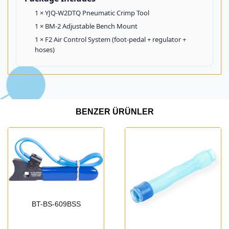
1 × YJQ-W2DTQ Pneumatic Crimp Tool
1 × BM-2 Adjustable Bench Mount
1 × F2 Air Control System (foot-pedal + regulator +
hoses)
BENZER ÜRÜNLER
BT-BS-609BSS