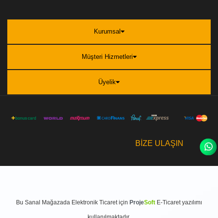
Kurumsal
Müşteri Hizmetleri
Üyelik
BİZE ULAŞIN
Bu
Sanal Mağaza
da
Elektronik Ticaret
için
Proje
Soft
E-Ticaret
yazılımı
kullanılmaktadır.