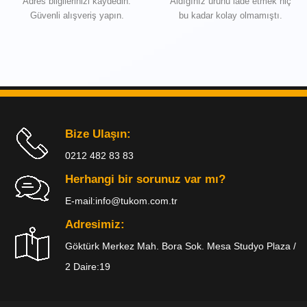
Adres bilgilerinizi kaydedin.
Aldığınız ürünü iade etmek hiç
Güvenli alışveriş yapın.
bu kadar kolay olmamıştı.
Bize Ulaşın:
0212 482 83 83
Herhangi bir sorunuz var mı?
E-mail:
info@tukom.com.tr
Adresimiz:
Göktürk Merkez Mah. Bora Sok. Mesa Studyo Plaza /
2 Daire:19