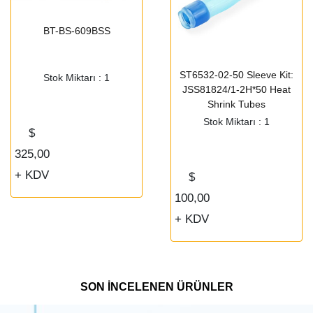
BT-BS-609BSS
ST6532-02-50 Sleeve Kit:
Stok Miktarı : 1
JSS81824/1-2H*50 Heat
Shrink Tubes
Stok Miktarı : 1
$
325,00
+ KDV
$
100,00
+ KDV
SON İNCELENEN ÜRÜNLER