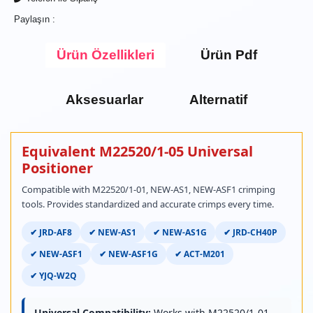
Paylaşın :
Ürün Özellikleri
Ürün Pdf
Aksesuarlar
Alternatif
Equivalent M22520/1-05 Universal
Positioner
Compatible with M22520/1-01, NEW-AS1, NEW-ASF1 crimping
tools. Provides standardized and accurate crimps every time.
✔ JRD-AF8
✔ NEW-AS1
✔ NEW-AS1G
✔ JRD-CH40P
✔ NEW-ASF1
✔ NEW-ASF1G
✔ ACT-M201
✔ YJQ-W2Q
Universal Compatibility:
Works with M22520/1-01,