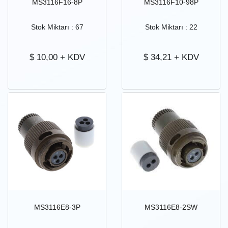
MS3116F16-8P
MS3116F10-98P
Stok Miktarı : 67
Stok Miktarı : 22
$
10,00
+ KDV
$
34,21
+ KDV
MS3116E8-3P
MS3116E8-2SW