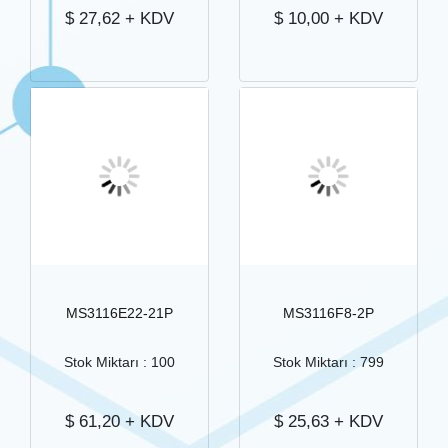
$
27,62
+ KDV
$
10,00
+ KDV
MS3116E22-21P
MS3116F8-2P
Stok Miktarı : 100
Stok Miktarı : 799
$
61,20
+ KDV
$
25,63
+ KDV