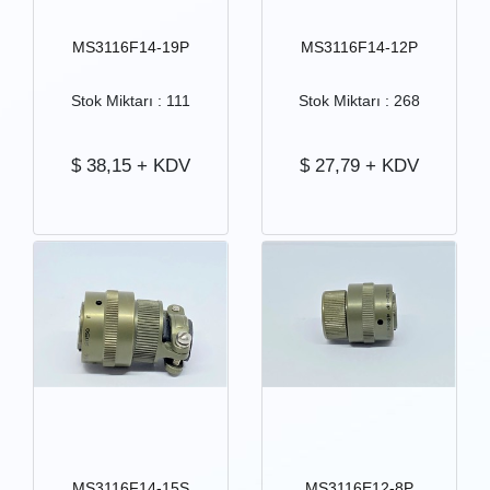
MS3116F14-19P
MS3116F14-12P
Stok Miktarı : 111
Stok Miktarı : 268
$
38,15
+ KDV
$
27,79
+ KDV
MS3116F14-15S
MS3116E12-8P