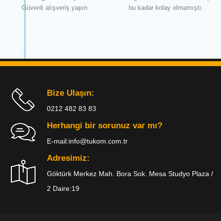
Güvenli alışveriş yapın.
bu kadar kolay olmamıştı.
Bize Ulaşın:
0212 482 83 83
Herhangi bir sorunuz var mı?
E-mail:
info@tukom.com.tr
Adresimiz:
Göktürk Merkez Mah. Bora Sok. Mesa Studyo Plaza /
2 Daire:19