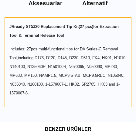
Aksesuarlar
Alternatif
JRready ST5320 Replacement Tip Kit(27 pcs)for Extraction
Tool & Terminal Release Tool
Includes: 27pcs multi-functional tips for DA Series-C Removal
Tool,including D173, D120, D145, D230, D310, FK4, HK01, N1010,
N140100, N135060R, N150100R, N070065, N050090, MP280,
MP630, MP150, NAMP1.5, MCP9.5TAB, MCP9.5REC, N105040,
N035040, N160100, 1-1579007-1, HK02, SR2705, HK03 and 1-
1579007-6.
BENZER ÜRÜNLER