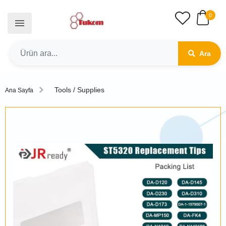
0
Ara
Tools / Supplies
Ana Sayfa