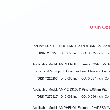
Ürün Özel
Include: DRK-T210250+DRK-T220290+DRK-T27032
[DRK-T210250]
ID: 0.063 inch, OD: 0.075 inch, 
Applicable Model: AMPHENOL Ecomate RM/RSSM/Aqua
Contacts, 4.5mm pitch Odamiya Head Male and Fema
[DRK-T220290]
ID: 0.066 inch, OD: 0.087 inch, Com
Applicable Model: AMP 2.13(.084) Pins 5.08mm Pit
[DRK-T270320]
ID: 0.081 inch, OD: 0.096 inch
Applicable Model: AMPHENOL Ecomate RM/RSSM/Aqua