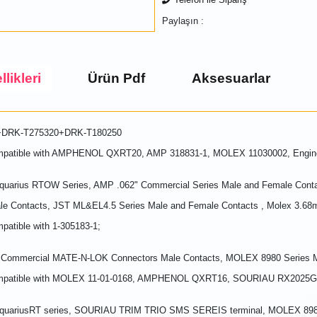
Paylaşın :
likleri
Ürün Pdf
Aksesuarlar
0+DRK-T275320+DRK-T180250
Compatible with AMPHENOL QXRT20, AMP 318831-1, MOLEX 11030002, Engin
rius RTOW Series, AMP .062" Commercial Series Male and Female Contac
le Contacts, JST ML&EL4.5 Series Male and Female Contacts , Molex 3.68
patible with 1-305183-1;
ch Commercial MATE-N-LOK Connectors Male Contacts, MOLEX 8980 Series 
, Compatible with MOLEX 11-01-0168, AMPHENOL QXRT16, SOURIAU RX202
riusRT series, SOURIAU TRIM TRIO SMS SEREIS terminal, MOLEX 8980 se