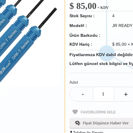
$
85,00
+ KDV
Stok Sayısı :
4
Model# :
JR READY
Ürün Barkodu :
KDV Hariç :
$
85,00
+ 
Fiyatlarımıza KDV dahil değildir
Lütfen güncel stok bilgisi ve fiy
Adet
-
+
Telefon ile Sipariş