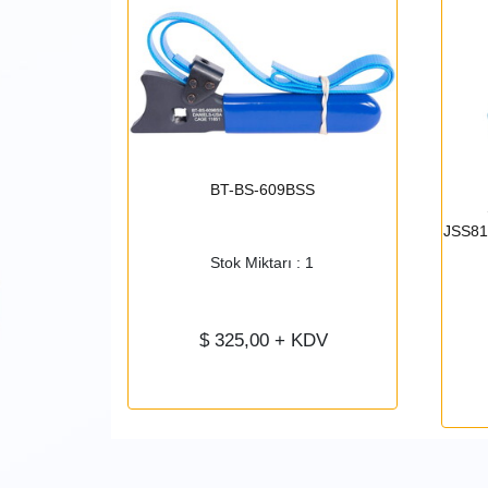
BT-BS-609BSS
 Tool Kit:
Pneumatic
JSS81
sitioner 20-
Stok Miktarı : 1
4
$
325,00
+ KDV
DV