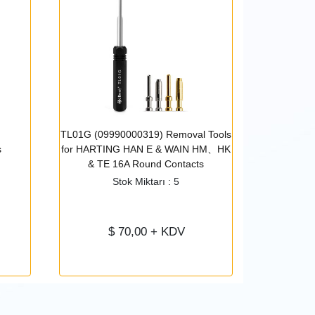
TL01G (09990000319) Removal Tools
UF6-UF2-5
s
for HARTING HAN E & WAIN HM、HK
Positioner 
& TE 16A Round Contacts
fo
Stok Miktarı : 5
$
70,00
+ KDV