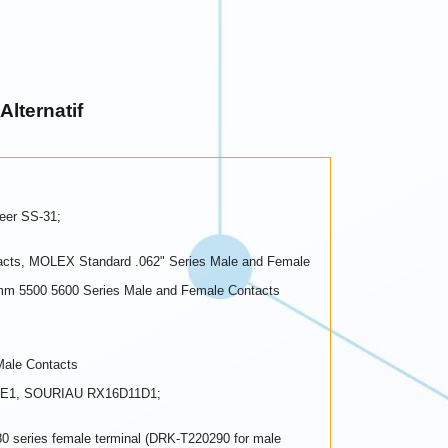
Alternatif
eer SS-31;
ts, MOLEX Standard .062" Series Male and Female
mm 5500 5600 Series Male and Female Contacts
Male Contacts
5GE1, SOURIAU RX16D11D1;
ries female terminal (DRK-T220290 for male