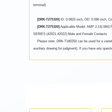
terminal)
[DRK-T275320]
ID: 0.0825 inch, OD: 0.096 inch, 
[DRK-T275320]
Applicable Model: AMP 2.13(.084
SERIES (42021 42022) Male and Female Contacts
Please note: DRK-T180250 can be used for a variety of 
auxiliary drawing for judgment). If you have any questi